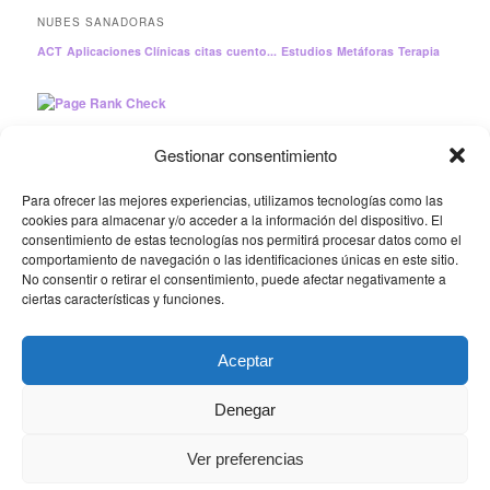
NUBES SANADORAS
ACT
Aplicaciones Clínicas
citas
cuento...
Estudios
Metáforas
Terapia
Gestionar consentimiento
CONSULTA DE PSICOLOGÍA INTEGRATIVA EN LA SIERRA
Para ofrecer las mejores experiencias, utilizamos tecnologías como las
NOROESTE DE MADRID
cookies para almacenar y/o acceder a la información del dispositivo. El
Trabajamos juntos para mejorar la calidad de los Servicios
consentimiento de estas tecnologías nos permitirá procesar datos como el
comportamiento de navegación o las identificaciones únicas en este sitio.
Psicológicos y el Bienestar de la ciudadanía.
No consentir o retirar el consentimiento, puede afectar negativamente a
ciertas características y funciones.
Política de cookies
|
Aviso legal | © 2013-2026 «Psicología
Integrativa: Tu Espacio para Sanar»
Aceptar
Denegar
Ver preferencias
Política de privacidad
Funciona gracias a WordPress