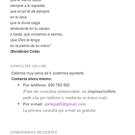
siempre a tu espalda,
que el sol te dé siempre
en tu cara,
que la lluvia caiga
lentamente en tu campo
y hasta, que volvamos a vernos...
Que Dios te tenga
en la palma de su mano"
(Bendición Celta)
CONSULTAS ON-LINE
Estamos muy cerca de ti, podemos ayudarte.
Contacta ahora mismo:
Por teléfono
:
620 762 562
(Para las consultas presenciales, es
imprescindible
pedir cita por teléfono o mediante un breve mail).
Por e-mail
:
psiteps65@gmail.com
La primera consulta por e-mail
es gratuita
.
COMENTARIOS RECIENTES