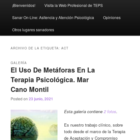
Menú
¡Bienvenidos!
Visita la Web Profesional de TEPS
principal
Sanar On-Line: Asitencia y Atención Psicológica
Opiniones
Otros lugares sanadores
ARCHIVO DE LA ETIQUETA:
ACT
GALERÍA
El Uso De Metáforas En La
Terapia Psicológica. Mar
Cano Montil
Posted on
23 junio, 2021
Esta galería contiene
2 fotos
.
Es nuestro trabajo clínico, sobre
todo desde el marco de la Terapia
de Aceptación y Compromiso