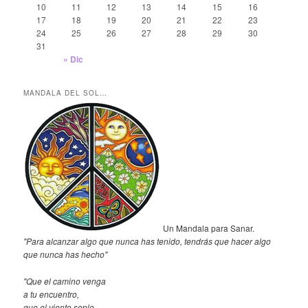
10
11
12
13
14
15
16
17
18
19
20
21
22
23
24
25
26
27
28
29
30
31
« Dic
MANDALA DEL SOL…
Un Mandala para Sanar.
"Para alcanzar algo que nunca has tenido, tendrás que hacer algo
que nunca has hecho"
"Que el camino venga
a tu encuentro,
que el viento sople