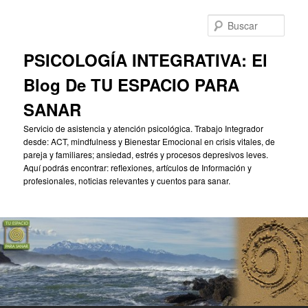
Ir
Ir
al
al
Busc
contenido
contenido
principal
secundario
PSICOLOGÍA INTEGRATIVA: El
Blog De TU ESPACIO PARA
SANAR
Servicio de asistencia y atención psicológica. Trabajo Integrador
desde: ACT, mindfulness y Bienestar Emocional en crisis vitales, de
pareja y familiares; ansiedad, estrés y procesos depresivos leves.
Aquí podrás encontrar: reflexiones, artículos de Información y
profesionales, noticias relevantes y cuentos para sanar.