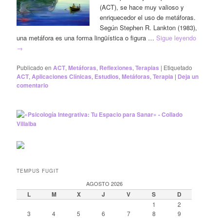
(ACT), se hace muy valioso y
enriquecedor el uso de metáforas.
Según Stephen R. Lankton (1983),
una metáfora es una forma lingüística o figura …
Sigue leyendo
→
Publicado en
ACT
,
Metáforas
,
Reflexiones
,
Terapias
|
Etiquetado
ACT
,
Aplicaciones Clínicas
,
Estudios
,
Metáforas
,
Terapia
|
Deja un
comentario
TEMPUS FUGIT
AGOSTO 2026
L
M
X
J
V
S
D
1
2
3
4
5
6
7
8
9