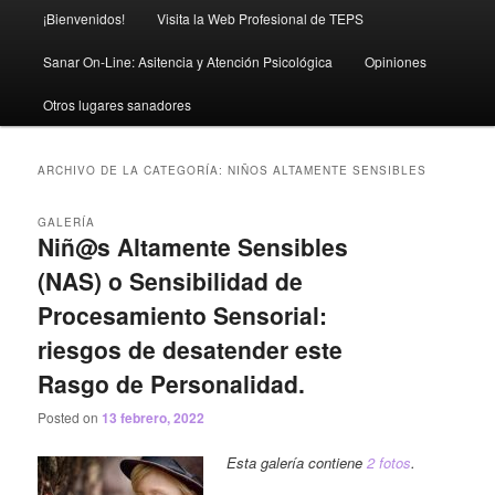
Menú
¡Bienvenidos!
Visita la Web Profesional de TEPS
principal
Sanar On-Line: Asitencia y Atención Psicológica
Opiniones
Otros lugares sanadores
ARCHIVO DE LA CATEGORÍA:
NIÑOS ALTAMENTE SENSIBLES
GALERÍA
Niñ@s Altamente Sensibles
(NAS) o Sensibilidad de
Procesamiento Sensorial:
riesgos de desatender este
Rasgo de Personalidad.
Posted on
13 febrero, 2022
Esta galería contiene
2 fotos
.