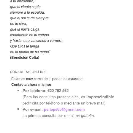
a tu encuentro,
que el viento sople
siempre a tu espalda,
que el sol te dé siempre
en tu cara,
que la lluvia caiga
lentamente en tu campo
y hasta, que volvamos a vernos...
Que Dios te tenga
en la palma de su mano"
(Bendición Celta)
CONSULTAS ON-LINE
Estamos muy cerca de ti, podemos ayudarte.
Contacta ahora mismo:
Por teléfono
:
620 762 562
(Para las consultas presenciales, es
imprescindible
pedir cita por teléfono o mediante un breve mail).
Por e-mail
:
psiteps65@gmail.com
La primera consulta por e-mail
es gratuita
.