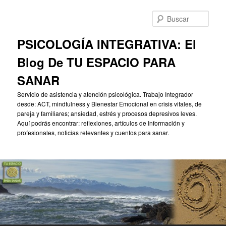
Ir
Ir
al
al
Busc
contenido
contenido
principal
secundario
PSICOLOGÍA INTEGRATIVA: El
Blog De TU ESPACIO PARA
SANAR
Servicio de asistencia y atención psicológica. Trabajo Integrador
desde: ACT, mindfulness y Bienestar Emocional en crisis vitales, de
pareja y familiares; ansiedad, estrés y procesos depresivos leves.
Aquí podrás encontrar: reflexiones, artículos de Información y
profesionales, noticias relevantes y cuentos para sanar.