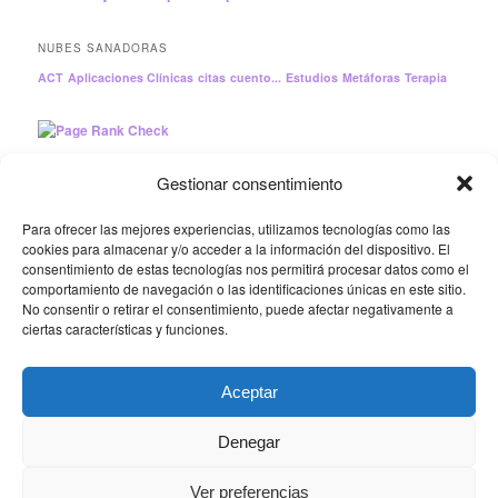
NUBES SANADORAS
ACT
Aplicaciones Clínicas
citas
cuento...
Estudios
Metáforas
Terapia
Gestionar consentimiento
CONSULTA DE PSICOLOGÍA INTEGRATIVA EN LA SIERRA
Para ofrecer las mejores experiencias, utilizamos tecnologías como las
NOROESTE DE MADRID
cookies para almacenar y/o acceder a la información del dispositivo. El
Trabajamos juntos para mejorar la calidad de los Servicios
consentimiento de estas tecnologías nos permitirá procesar datos como el
comportamiento de navegación o las identificaciones únicas en este sitio.
Psicológicos y el Bienestar de la ciudadanía.
No consentir o retirar el consentimiento, puede afectar negativamente a
ciertas características y funciones.
Política de cookies
|
Aviso legal | © 2013-2026 «Psicología
Integrativa: Tu Espacio para Sanar»
Aceptar
Denegar
Ver preferencias
Política de privacidad
Funciona gracias a WordPress