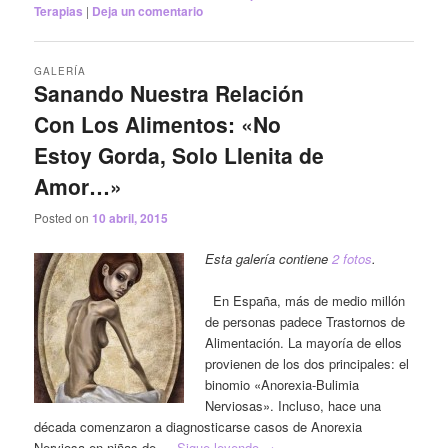
Terapias
|
Deja un comentario
GALERÍA
Sanando Nuestra Relación
Con Los Alimentos: «No
Estoy Gorda, Solo Llenita de
Amor…»
Posted on
10 abril, 2015
Esta galería contiene
2 fotos
.
En España, más de medio millón
de personas padece Trastornos de
Alimentación. La mayoría de ellos
provienen de los dos principales: el
binomio «Anorexia-Bulimia
Nerviosas». Incluso, hace una
década comenzaron a diagnosticarse casos de Anorexia
Nerviosa en niñas de …
Sigue leyendo
→