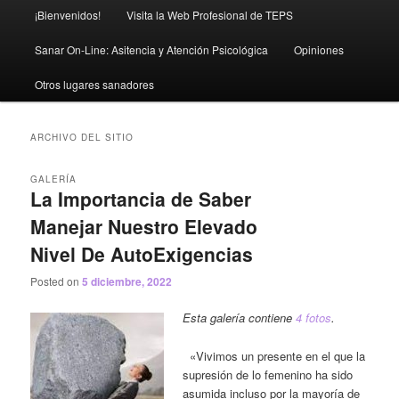
Menú
¡Bienvenidos!
Visita la Web Profesional de TEPS
principal
Sanar On-Line: Asitencia y Atención Psicológica
Opiniones
Otros lugares sanadores
ARCHIVO DEL SITIO
GALERÍA
La Importancia de Saber
Manejar Nuestro Elevado
Nivel De AutoExigencias
Posted on
5 diciembre, 2022
Esta galería contiene
4 fotos
.
«Vivimos un presente en el que la
supresión de lo femenino ha sido
asumida incluso por la mayoría de