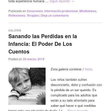
toda experiencia humana …
Sigue leyendo
→
Publicado en
Emociones
,
Información profesional
,
MIndfulness
,
Reflexiones
,
Terapias
|
Deja un comentario
GALERÍA
Sanando las Perdidas en la
Infancia: El Poder De Los
Cuentos
Posted on
28 marzo, 2019
Esta galería contiene
2 fotos
.
Los niños también sufren
desconcierto, dolor y confusión con
la pérdida de un ser querido. Es
complicado para los adultos que
están a su lado afrontarlo para
saber qué hacer o qué medidas
tomar ante una situación de duelo. La …
Sigue leyendo
→