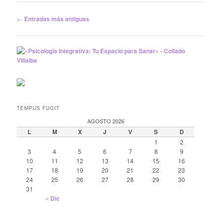
Navegación
←
Entradas más antiguas
de
entradas
TEMPUS FUGIT
AGOSTO 2026
L
M
X
J
V
S
D
1
2
3
4
5
6
7
8
9
10
11
12
13
14
15
16
17
18
19
20
21
22
23
24
25
26
27
28
29
30
31
« Dic