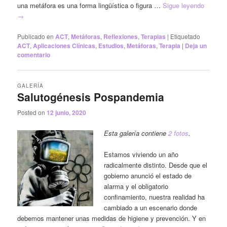
una metáfora es una forma lingüística o figura …
Sigue leyendo
→
Publicado en
ACT
,
Metáforas
,
Reflexiones
,
Terapias
|
Etiquetado
ACT
,
Aplicaciones Clínicas
,
Estudios
,
Metáforas
,
Terapia
|
Deja un
comentario
GALERÍA
Salutogénesis Pospandemia
Posted on
12 junio, 2020
Esta galería contiene
2 fotos
.
Estamos viviendo un año
radicalmente distinto. Desde que el
gobierno anunció el estado de
alarma y el obligatorio
confinamiento, nuestra realidad ha
cambiado a un escenario donde
debemos mantener unas medidas de higiene y prevención. Y en