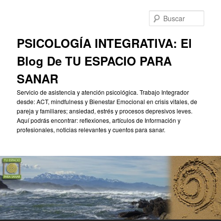
Ir
Ir
al
al
Busc
contenido
contenido
principal
secundario
PSICOLOGÍA INTEGRATIVA: El
Blog De TU ESPACIO PARA
SANAR
Servicio de asistencia y atención psicológica. Trabajo Integrador
desde: ACT, mindfulness y Bienestar Emocional en crisis vitales, de
pareja y familiares; ansiedad, estrés y procesos depresivos leves.
Aquí podrás encontrar: reflexiones, artículos de Información y
profesionales, noticias relevantes y cuentos para sanar.